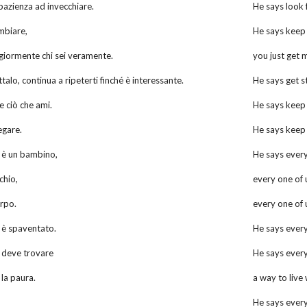
mpazienza ad invecchiare.
He says look 
ambiare,
He says keep
giormente chi sei veramente.
you just get 
ttalo, continua a ripeterti finché è interessante.
He says get st
re ciò che ami.
He says keep
egare.
He says keep
i è un bambino,
He says every 
chio,
every one of 
orpo.
every one of 
i è spaventato.
He says every
i deve trovare
He says every
la paura.
a way to live 
He says everyt