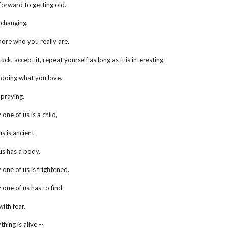
forward to getting old.
 changing,
more who you really are.
uck, accept it, repeat yourself as long as it is interesting.
 doing what you love.
 praying.
one of us is a child,
us is ancient
us has a body.
 one of us is frightened.
 one of us has to find
with fear.
hing is alive --