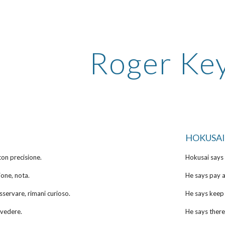
ip to main content
Skip to navigat
Roger Ke
HOKUSAI
con precisione.
Hokusai says 
ione, nota.
He says pay a
sservare, rimani curioso.
He says keep 
l vedere.
He says there