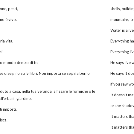
sone, pesci,
shells, buildin
gno è vivo.
mountains, tr
Water is alive
ia vita.
Everything has
oi.
Everything liv
tero mondo dentro di te.
He says live 
se disegni o scrivi libri. Non importa se seghi alberi o
He says it do
if you saw wo
uto a casa, nella tua veranda, a fissare le formiche o le
It doesn't ma
ll’erba in giardino.
or the shadow
ti importi.
It matters th
isca.
It matters tha