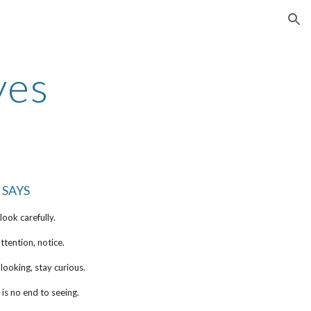
ion
yes
 SAYS
look carefully.
ttention, notice.
looking, stay curious.
 is no end to seeing.