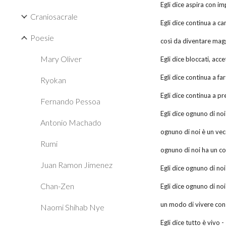
Egli dice aspira con i
Craniosacrale
Egli dice continua a c
Poesie
così da diventare mag
Mary Oliver
Egli dice bloccati, acce
Egli dice continua a fa
Ryokan
Egli dice continua a pr
Fernando Pessoa
Egli dice ognuno di no
Antonio Machado
ognuno di noi è un vec
Rumi
ognuno di noi ha un c
Juan Ramon Jimenez
Egli dice ognuno di no
Chan-Zen
Egli dice ognuno di no
un modo di vivere con 
Naomi Shihab Nye
Egli dice tutto è vivo -