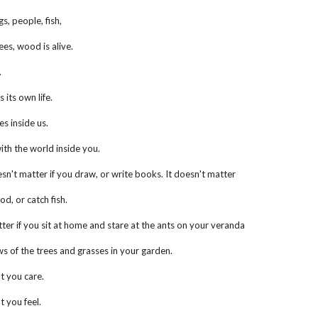
gs, people, fish,
ees, wood is alive.
.
 its own life.
es inside us.
with the world inside you.
esn't matter if you draw, or write books. It doesn't matter
od, or catch fish.
tter if you sit at home and stare at the ants on your veranda
s of the trees and grasses in your garden.
at you care.
t you feel.