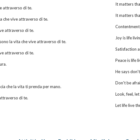
It matters th
e attraverso di te.
It matters tha
a che vive attraverso di te.
Contentment i
ive attraverso di te.
Joy is life li
ono la vita che vive attraverso di te.
Satisfaction a
ive attraverso di te.
Peace is life 
ura.
He says don't
Don't be afra
cia che la vita ti prenda per mano.
Look, feel, le
attraverso di te.
Let life live 