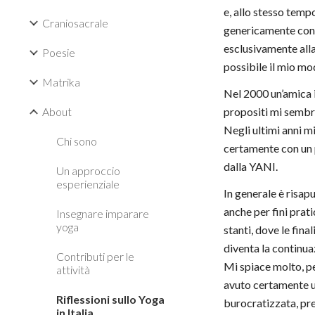
e, allo stesso temp
Craniosacrale
genericamente con i
esclusivamente alla
Poesie
possibile il mio mo
Matrika
Nel 2000 un’amica i
About
propositi mi sembra
Negli ultimi anni m
Chi sono
certamente con un p
dalla YANI.
Un approccio
esperienziale
In generale è risapu
anche per fini prat
Insegnare imparare
yoga
stanti, dove le fin
diventa la continuaz
Contributi per le
Mi spiace molto, p
attività
avuto certamente un
Riflessioni sullo Yoga
burocratizzata, pren
in Italia