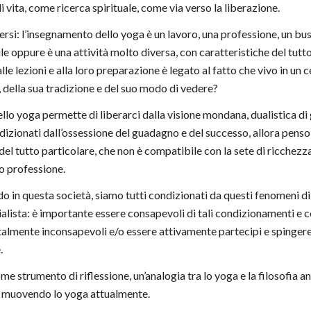
di vita, come ricerca spirituale, come via verso la liberazione.
rsi: l’insegnamento dello yoga è un lavoro, una professione, un bus
le oppure è una attività molto diversa, con caratteristiche del tutto
le lezioni e alla loro preparazione è legato al fatto che vivo in un 
, della sua tradizione e del suo modo di vedere?
ello yoga permette di liberarci dalla visione mondana, dualistica d
dizionati dall’ossessione del guadagno e del successo, allora pens
 del tutto particolare, che non è compatibile con la sete di ricchezz
o professione.
 in questa società, siamo tutti condizionati da questi fenomeni di
ialista: è importante essere consapevoli di tali condizionamenti e c
talmente inconsapevoli e/o essere attivamente partecipi e spingere 
.
me strumento di riflessione, un’analogia tra lo yoga e la filosofia 
ta muovendo lo yoga attualmente.