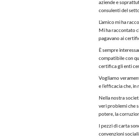
aziende e soprattut
consulenti del sett
L’amico mi ha racco
Mi ha raccontato ch
pagavano ai certifi
È sempre interessa
compatibile con qu
certifica gli enti c
Vogliamo veramente
e l’efficacia che, i
Nella nostra societ
veri problemi che so
potere, la corruzio
I pezzi di carta so
convenzioni sociali