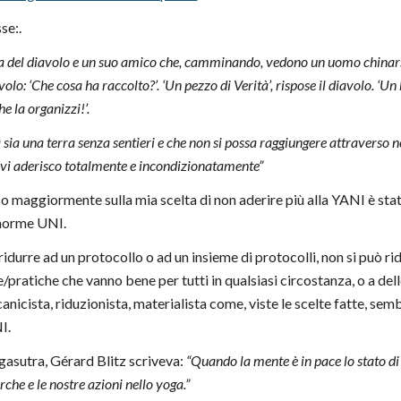
se:.
ia del diavolo e un suo amico che, camminando, vedono un uomo chinarsi
olo: ‘Che cosa ha raccolto?’. ‘Un pezzo di Verità’, rispose il diavolo. ‘Un br
he la organizzi!’.
 sia una terra senza sentieri e che non si possa raggiungere attraverso n
e vi aderisco totalmente e incondizionatamente”
so maggiormente sulla mia scelta di non aderire più alla YANI è stat
 norme UNI.
ridurre ad un protocollo o ad un insieme di protocolli, non si può r
e/pratiche che vanno bene per tutti in qualsiasi circostanza, o a del
anicista, riduzionista, materialista come, viste le scelte fatte, sem
I.
gasutra, Gérard Blitz scriveva:
“Quando la mente è in pace lo stato di
erche e le nostre azioni nello yoga.”