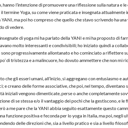
o, hanno l’intenzione di promuovere una riflessione sulla natura e le
l termine Yoga, su come viene praticata e insegnata attualmente in 
 YANI, ma poi ho compreso che quello che stavo scrivendo ha una va
do di vedere.
nsegnate di yoga mi ha parlato della YANI e mi ha proposto di farn
vano molto interessanti e condivisibili; ho iniziato quindi a collabo
i sono progressivamente allontanato e ho cominciato a riflettere s
o’ di tristezza e a malincuore, ho dovuto ammettere che non mi ric
to che gli esseri umani, all’inizio, si aggregano con entusiasmo e auten
ici; e creano delle forme associative, che poi, nel tempo, diventano 
alità iniziali vengono dimenticate, perse o anche completamente sovv
ione di se stessa e/o il vantaggio dei pochi che la gestiscono, e le f
erò a me pare che la YANI abbia seguito esattamente questo cammin
a funzione positiva e feconda per lo yoga in Italia, ma poi, negli u
dendo delle direzioni che, sia a livello pratico e sia a livello filos