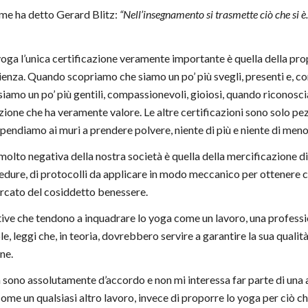
come ha detto Gerard Blitz:
“Nell’insegnamento si trasmette ciò che si 
oga l’unica certificazione veramente importante è quella della pro
ienza. Quando scopriamo che siamo un po’ più svegli, presenti e, co
iamo un po’ più gentili, compassionevoli, gioiosi, quando riconosci
cazione che ha veramente valore. Le altre certificazioni sono solo pe
ppendiamo ai muri a prendere polvere, niente di più e niente di meno
molto negativa della nostra società è quella della mercificazione d
cedure, di protocolli da applicare in modo meccanico per ottenere ce
cato del cosiddetto benessere.
tive che tendono a inquadrare lo yoga come un lavoro, una professi
, leggi che, in teoria, dovrebbero servire a garantire la sua qualità
ne.
ono assolutamente d’accordo e non mi interessa far parte di una as
ome un qualsiasi altro lavoro, invece di proporre lo yoga per ciò