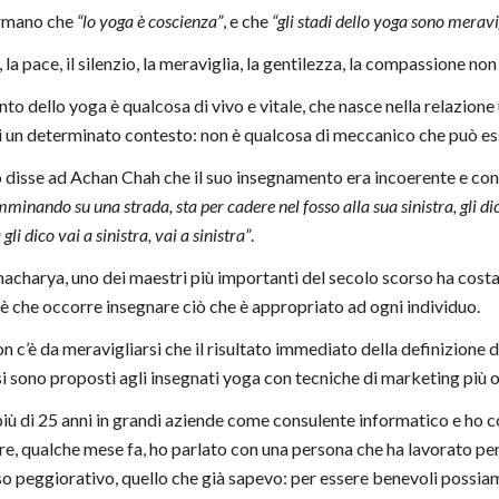
ermano che
“lo yoga è coscienza”
, e che
“gli stadi dello yoga sono meravi
la pace, il silenzio, la meraviglia, la gentilezza, la compassione non
nto dello yoga è qualcosa di vivo e vitale, che nasce nella relazione
 di un determinato contesto: non è qualcosa di meccanico che può es
isse ad Achan Chah che il suo insegnamento era incoerente e contra
inando su una strada, sta per cadere nel fosso alla sua sinistra, gli dico
 gli dico vai a sinistra, vai a sinistra”
.
acharya, uno dei maestri più importanti del secolo scorso ha cost
è che occorre insegnare ciò che è appropriato ad ogni individuo.
n c’è da meravigliarsi che il risultato immediato della definizione d
si sono proposti agli insegnati yoga con tecniche di marketing più
più di 25 anni in grandi aziende come consulente informatico e ho 
ltre, qualche mese fa, ho parlato con una persona che ha lavorato per
so peggiorativo, quello che già sapevo: per essere benevoli possia