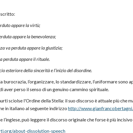
scritto:
rduto appare la virtù;
perduta appare la benevolenza;
a va perduta appare la giustizia;
a perduta appare il rituale.
scio esteriore della sincerità e l’inizio del disordine.
le, la burocrazia, l’organizzare, lo standardizzare, l’uniformare sono
 di aver perso il senso di un genuino cammino spirituale.
i sciolse l'Ordine della Stella: il suo discorso è attuale più che mai 
e in italiano al seguente indirizzo
http://www.gianfrancobertagni.i
 l’inglese, può leggere il discorso originale che forse è più incisiv
rti.org/about-dissolution-speech