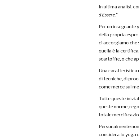
In ultima analisi, 
d’Essere.
”
Per un insegnante y
della propria esper
ci accorgiamo che s
quella è la certifi
scartoffie, o che a
Una caratteristica 
di tecniche, di pro
come merce sul mer
Tutte queste inizia
queste norme, regole
totale mercificazio
Personalmente non s
considera lo yoga c