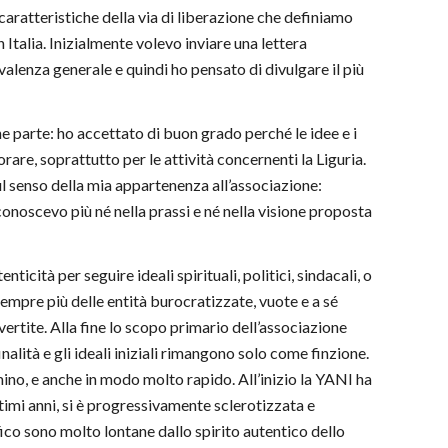
 caratteristiche della via di liberazione che definiamo
Italia. Inizialmente volevo inviare una lettera
lenza generale e quindi ho pensato di divulgare il più
e parte: ho accettato di buon grado perché le idee e i
rare, soprattutto per le attività concernenti la Liguria.
ul senso della mia appartenenza all’associazione:
onoscevo più né nella prassi e né nella visione proposta
ticità per seguire ideali spirituali, politici, sindacali, o
sempre più delle entità burocratizzate, vuote e a sé
ertite. Alla fine lo scopo primario dell’associazione
inalità e gli ideali iniziali rimangono solo come finzione.
o, e anche in modo molto rapido. All’inizio la YANI ha
ltimi anni, si è progressivamente sclerotizzata e
ofico sono molto lontane dallo spirito autentico dello