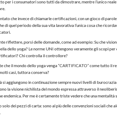
to per i consumatori sono tutti da dimostrare, mentre l’unico reale 
ore.
ntato che invece di chiamarle certificazioni, con un gioco di par
e di quel periodo della sua vita lavorativa l’unica cosa che ricordav
catori.
nte riflettere, porsi delle domande, come ad esempio: Su che visi
ella dello yoga? Le norme UNI ottengono veramente gli scopi per
ertificatori? Chi controlla il controllore?
 che il mondo dello yoga venga “CARTIFICATO” come tutto il resto 
n molti casi, tuttora conserva?
à si aggiungono in continuazione sempre nuovi livelli di burocrazia 
no la visione nichilista del mondo espressa attraverso il neoliberismo
ne endemica. Per me è certamente triste vedere che una mentalità 
no solo dei pezzi di carta: sono al più delle convenzioni sociali ch
.