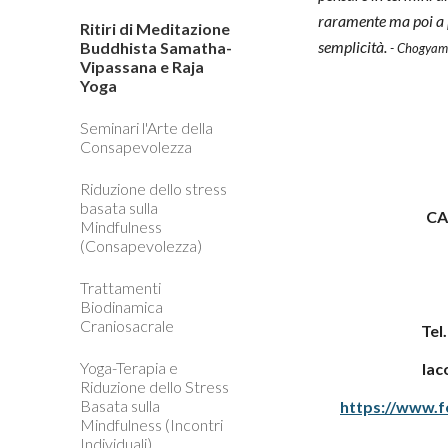
raramente ma poi a 
Ritiri di Meditazione
semplicità.
Buddhista Samatha-
- Chogyam
Vipassana e Raja
Yoga
Seminari l'Arte della
Consapevolezza
Riduzione dello stress
basata sulla
CA
Mindfulness
(Consapevolezza)
Trattamenti
Biodinamica
Craniosacrale
Tel
Yoga-Terapia e
lac
Riduzione dello Stress
Basata sulla
https://www.fo
Mindfulness (Incontri
Individuali)