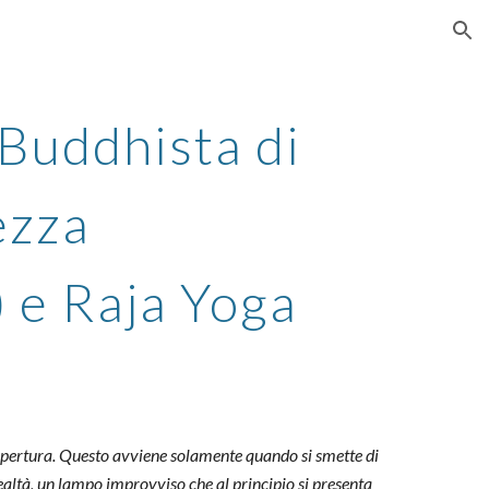
ion
 Buddhista di
ezza
 e Raja Yoga
 apertura. Questo avviene solamente quando si smette di
ealtà, un lampo improvviso che al principio si presenta