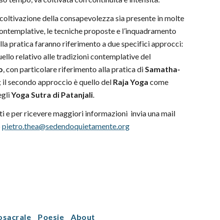
coltivazione della consapevolezza sia presente in molte
contemplative, le tecniche proposte e l’inquadramento
lla pratica faranno riferimento
a due specifici approcci:
uello relativo alle tradizioni contemplative del
o
, con particolare riferimento alla pratica di
Samatha-
; il secondo approccio è quello del
Raja Yoga
come
egli
Yoga Sutra di Patanjali
.
rti e per ricevere maggiori informazioni invia una mail
o
pietro.thea@sedendoquietamente.org
osacrale
Poesie
About