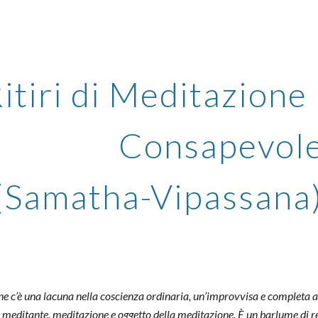
ip to main content
Skip to navigat
itiri di Meditazione
Consapevol
(Samatha-Vipassana)
ne c’è una lacuna nella coscienza ordinaria, un’improvvisa e completa
i meditante, meditazione e oggetto della meditazione. È un barlume di r