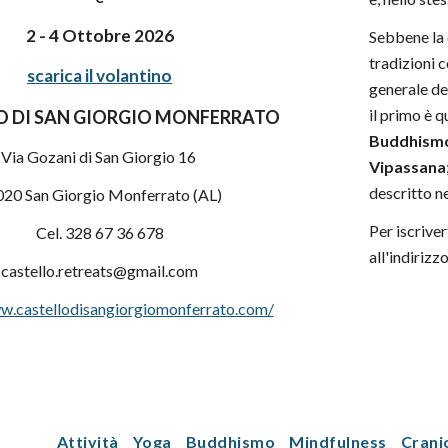
2
-
4
Ottobre 2026
Sebbene la 
tradizioni 
scarica il volantino
generale de
il primo è q
O DI SAN GIORGIO MONFERRATO
Buddhism
Via Gozani di San Giorgio 16
Vipassana
descritto n
20 San Giorgio Monferrato (AL)
Per iscrive
Cel. 328 67 36 678
all'indirizz
castello.retreats@gmail.com
w.castellodisangiorgiomonferrato.com/
Attività
Yoga
Buddhismo
Mindfulness
Crani