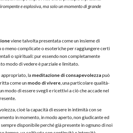
dirompente e esplosiva, ma solo un momento di grande
zione
viene talvolta presentata come un insieme di
ù o meno complicate o esoteriche per raggiungere certi
entali o spirituali: pur essendo non completamente
sto modo di vedere è parziale e limitato.
 appropriato, la
meditazione di consapevolezza
può
critta come un
modo di vivere
, una particolare qualità-
 un modo di essere svegli e ricettivi a ciò che accade nel
esente.
olezza, cioè la capacità di essere in intimità con se
momento in momento, in modo aperto, non giudicante ed
 sempre disponibile perché già presente in ognuno di noi
sso tempo, va coltivata con continuità e intensità.