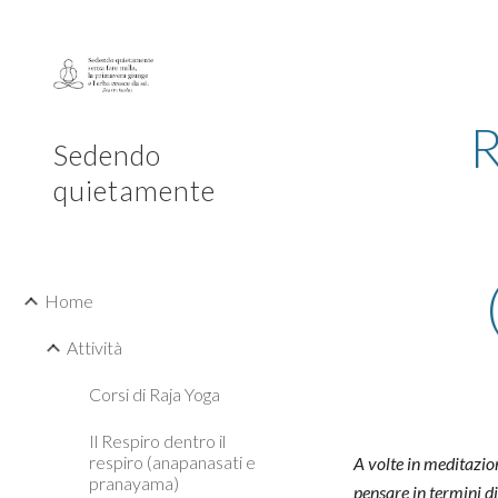
Sk
R
Sedendo
quietamente
Home
Attività
Corsi di Raja Yoga
Il Respiro dentro il
respiro (anapanasati e
A volte in meditazio
pranayama)
pensare in termini d