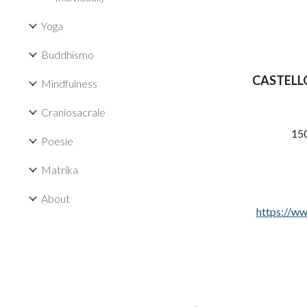
Yoga
Buddhismo
CASTELL
Mindfulness
Craniosacrale
150
Poesie
Matrika
About
https://ww