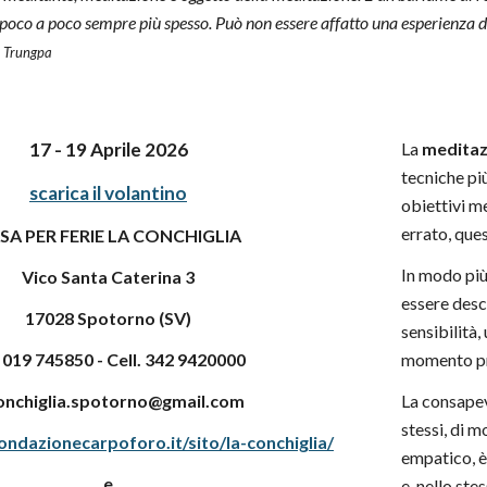
poco a poco sempre più spesso. Può non essere affatto una esperienza 
 Trungpa
17 - 19 Aprile 2026
La
medita
tecniche pi
scarica il volantino
obiettivi m
errato, que
SA PER FERIE LA CONCHIGLIA
In modo più
Vico Santa Caterina 3
essere des
17028 Spotorno (SV)
sensibilità,
. 019 745850 - Cell. 342 9420000
momento pr
onchiglia.spotorno@gmail.com
La consapev
stessi, di 
ndazionecarpoforo.it/sito/la-conchiglia/
empatico, è
e
e, nello ste